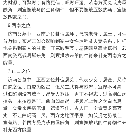
为财源，可聚财；有路更佳，旺财旺运。若南方受克或房屋
缺角，则宜摆放马的生肖物件，但不要摆放五数的马，宜摆
放四数之马。
6.西南之位
济南公墓中，西南之位卦位属坤，代表老母，属土，可生
育万物，布局吉凶会影响到家中女性运程及夫妻关系，同样
也关系到家人的健康，宜宽敞明亮，忌阴暗及高物遮挡。若
西南受克或房屋缺角，则宜摆放未羊的生肖来补充西南方之
能量。
7.正西之位
济南公墓中，正西之位卦位属兑，代表少女，属金。又称
白虎之位，白虎为凶星，但又主武将与威严，宜厚不可高，
过低陷则没有威严，易受人欺压，男丁不得志，过高则白虎
抬头，主招惹是非。西面如高起，堪舆术上称之为白虎篡
堂，会带来疾病厄难，运道不佳。古人曰：宁肯青龙高万
丈，不让白虎高一尺。西方之地宜平厚，如伏虎之势最佳，
宜有路。若西方受克或房屋缺角，则宜摆放鸡的生肖物件来
补充西方能量。