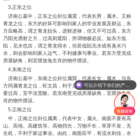
3.正东之位
济南公墓中，正东之位卦位属震，代表长男，属木。又称
青龙之位，东方的好坏可影响到家人的学业发展及财运，东
方应略高，谓之青龙抬头，进财进禄，但又不可过高，东方
乃阳光洒射之方，过高则遮阳，所谓物极必反。如东方低
陷，见水也吉，谓之青龙得水，但若低陷无水或有臭水污
水，则会影响到家人运气，不利健康与事业。若东方受克或
房屋缺角，则宜摆放兔生肖的物件摆设。
4.东南之位
济南公墓中，东南之位卦位属巽，代表长女，属木，与东
可以介绍下你们的产品么
方同属青龙之位，旺文昌，利于见水，宜于做出水口，但不
要过高，宜平淡宽敞。若东南受克或房屋缺角，宜摆放兔生
肖的物件摆设。
5.正南之位
中，正南之位卦位属离，代表中女，属火。南面不要有高
山、高地、高建筑等。高物挡光，万物不长，草芽不发，无
生机，不利于家运事业。由此，南面应平，有流水则佳，水