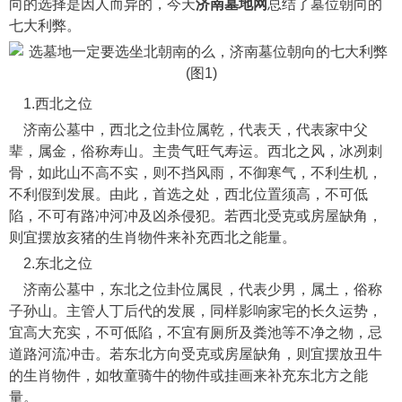
向的选择是因人而异的，今天
济南墓地网
总结了墓位朝向的
七大利弊。
1.西北之位
济南公墓中，西北之位卦位属乾，代表天，代表家中父
辈，属金，俗称寿山。主贵气旺气寿运。西北之风，冰冽刺
骨，如此山不高不实，则不挡风雨，不御寒气，不利生机，
不利假到发展。由此，首选之处，西北位置须高，不可低
陷，不可有路冲河冲及凶杀侵犯。若西北受克或房屋缺角，
则宜摆放亥猪的生肖物件来补充西北之能量。
2.东北之位
济南公墓中，东北之位卦位属艮，代表少男，属土，俗称
子孙山。主管人丁后代的发展，同样影响家宅的长久运势，
宜高大充实，不可低陷，不宜有厕所及粪池等不净之物，忌
道路河流冲击。若东北方向受克或房屋缺角，则宜摆放丑牛
的生肖物件，如牧童骑牛的物件或挂画来补充东北方之能
量。