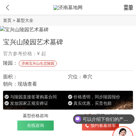
首页
>
墓型大全
宝兴山陵园艺术墓碑
官方参考价格：¥
起
陵园：
济南宝兴山生态陵园
面积：
穴位：
单穴
朝向：
现场查看
与陵园直接签署购墓合同
价格透明，同步陵园报价
发放国家正规安葬证
真实优惠，买贵包赔
墓型价格咨询
免费！
不花一分钱
可以介绍下你们的产品么
在线咨询
预约看墓班车